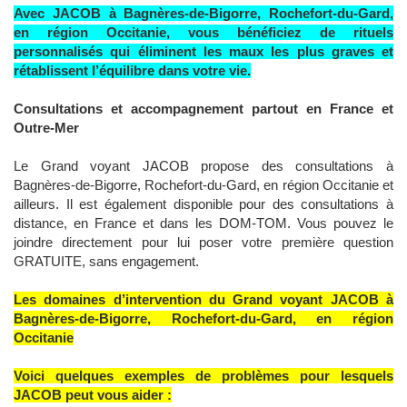
Avec JACOB à Bagnères-de-Bigorre, Rochefort-du-Gard,
en région Occitanie, vous bénéficiez de rituels
personnalisés qui éliminent les maux les plus graves et
rétablissent l’équilibre dans votre vie.
Consultations et accompagnement partout en France et
Outre-Mer
Le Grand voyant JACOB propose des consultations à
Bagnères-de-Bigorre, Rochefort-du-Gard, en région Occitanie et
ailleurs. Il est également disponible pour des consultations à
distance, en France et dans les DOM-TOM. Vous pouvez le
joindre directement pour lui poser votre première question
GRATUITE, sans engagement.
Les domaines d’intervention du Grand voyant JACOB à
Bagnères-de-Bigorre, Rochefort-du-Gard, en région
Occitanie
Voici quelques exemples de problèmes pour lesquels
JACOB peut vous aider :