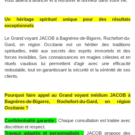
vous aidera à avancer et à retrouver le bonheur dans votre vie.
Un héritage spirituel unique pour des résultats
exceptionnels
Le Grand voyant JACOB à Bagnères-de-Bigorre, Rochefort-du-
Gard, en région Occitanie est un héritier des traditions
spirituelles, initié aux secrets des esprits immortels et des
forces invisibles. Ses connaissances en magies célestes et en
rituels vaudous lui permettent d’agir avec une efficacité
redoutable, tout en garantissant la sécurité et la sérénité de ses
clients.
Pourquoi faire appel au Grand voyant médium JACOB à
Bagnères-de-Bigorre, Rochefort-du-Gard, en région
Occitanie ?
Confidentialité garantie :
Chaque consultation est traitée avec
discrétion et respect.
Travaux adaptés et personnalisés :
JACOB propose des