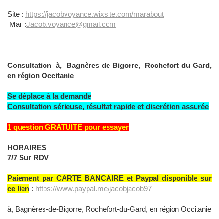
Site :
https://jacobvoyance.wixsite.com/marabout
Mail :
Jacob.voyance@gmail.com
Consultation à, Bagnères-de-Bigorre, Rochefort-du-Gard,
en région Occitanie
Se déplace à la demande
Consultation sérieuse, résultat rapide et discrétion assurée
1 question GRATUITE pour essayer
HORAIRES
7/7 Sur RDV
Paiement par CARTE BANCAIRE et Paypal disponible sur
ce lien
:
https://www.paypal.me/jacobjacob97
à, Bagnères-de-Bigorre, Rochefort-du-Gard, en région Occitanie