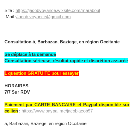
Site :
https://jacobvoyance.wixsite.com/marabout
Mail :
Jacob.voyance@gmail.com
Consultation à, Barbazan, Baziege, en région Occitanie
Se déplace à la demande
Consultation sérieuse, résultat rapide et discrétion assurée
1 question GRATUITE pour essayer
HORAIRES
7/7 Sur RDV
Paiement par CARTE BANCAIRE et Paypal disponible sur
ce lien
:
https://www.paypal.me/jacobjacob97
à, Barbazan, Baziege, en région Occitanie