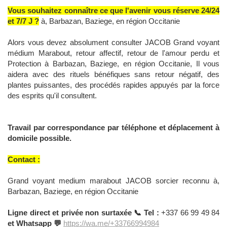
Vous souhaitez connaître ce que l'avenir vous réserve 24/24
et 7/7 J ?
à, Barbazan, Baziege, en région Occitanie
Alors vous devez absolument consulter JACOB Grand voyant
médium Marabout, retour affectif, retour de l'amour perdu et
Protection à Barbazan, Baziege, en région Occitanie, Il vous
aidera avec des rituels bénéfiques sans retour négatif, des
plantes puissantes, des procédés rapides appuyés par la force
des esprits qu'il consultent.
Travail par correspondance par téléphone et déplacement à
domicile possible.
Contact :
Grand voyant medium marabout JACOB sorcier reconnu à,
Barbazan, Baziege, en région Occitanie
Ligne direct et privée non surtaxée 📞 Tel :
+337 66 99 49 84
et Whatsapp 💬
https://wa.me/+33766994984