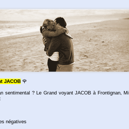
ant JACOB
🌹
plan sentimental ? Le Grand voyant JACOB à Frontignan, Mil
:
ces négatives