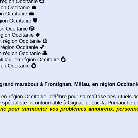
 région Occitanie
💞
égion Occitanie
💼
ion Occitanie
💼
égion Occitanie
🛡️
ion Occitanie
🎲
région Occitanie
🍀
 en région Occitanie
🔮
 région Occitanie
💕
en région Occitanie
💑
Millau, en région Occitanie
💍
égion Occitanie
💍
rand marabout à Frontignan, Millau, en région Occitani
n région Occitanie, célèbre pour sa maîtrise des rituels de 
 le spécialiste incontournable à Gignac et Luc-la-Primauche 
ne pour surmonter vos problèmes amoureux, personnels