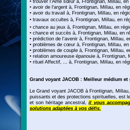
• trouver l’Âme sœur à, Frontignan, Millau, en
• avoir de l'argent à, Frontignan, Millau, en r
• avoir du travail à, Frontignan, Millau, en rég
• travaux occultes à, Frontignan, Millau, en r
• chance au jeux à, Frontignan, Millau, en rég
• chance et succès à, Frontignan, Millau, en 
• prédiction de l’avenir à, Frontignan, Millau,
• problèmes de cœur à, Frontignan, Millau, en
• problèmes de couple à, Frontignan, Millau, 
• relation amoureuse épanouie à, Frontignan, 
• rituel Affectif, ... à, Frontignan, Millau, en r
Grand voyant JACOB : Meilleur médium et g
Le Grand voyant JACOB à Frontignan, Millau, e
puissants et des protections spirituelles, est
et son héritage ancestral,
il vous accompag
solutions adaptées à vos défis.