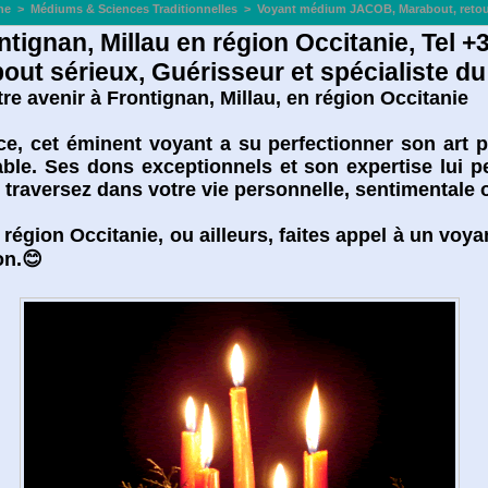
ne
>
Médiums & Sciences Traditionnelles
>
Voyant médium JACOB, Marabout, retour 
gnan, Millau en région Occitanie, Tel +
ut sérieux, Guérisseur et spécialiste du 
e avenir à Frontignan, Millau, en région Occitanie
, cet éminent voyant a su perfectionner son art po
ble. Ses dons exceptionnels et son expertise lui p
s traversez dans votre vie personnelle, sentimentale 
région Occitanie, ou ailleurs, faites appel à un voya
on.😊