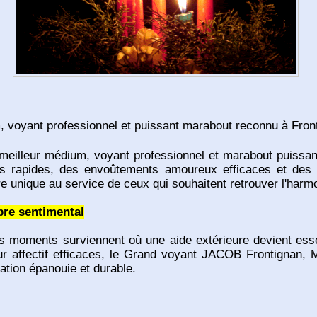
voyant professionnel et puissant marabout reconnu à Fronti
lleur médium, voyant professionnel et marabout puissant F
ifs rapides, des envoûtements amoureux efficaces et des 
re unique au service de ceux qui souhaitent retrouver l'harm
bre sentimental
es moments surviennent où une aide extérieure devient essent
our affectif efficaces, le Grand voyant JACOB Frontignan, M
ation épanouie et durable.