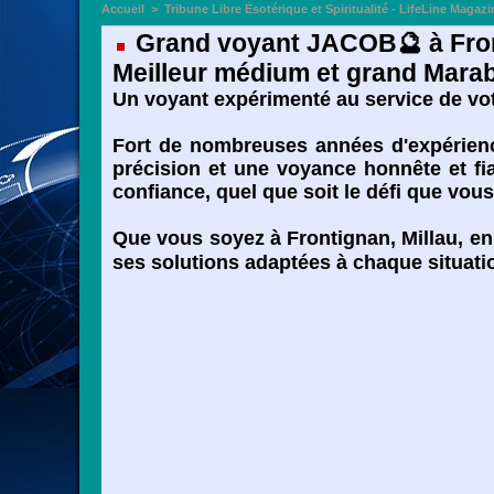
Accueil
>
Tribune Libre Ésotérique et Spiritualité - LifeLine Magazi
Grand voyant JACOB🔮 à Fronti
Meilleur médium et grand Marabo
Un voyant expérimenté au service de votr
Fort de nombreuses années d'expérience
précision et une voyance honnête et fia
confiance, quel que soit le défi que vou
Que vous soyez à Frontignan, Millau, en 
ses solutions adaptées à chaque situati