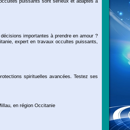
 occultes puissants sont sérieux et adaptés à
 décisions importantes à prendre en amour ?
anie, expert en travaux occultes puissants,
otections spirituelles avancées. Testez ses
llau, en région Occitanie