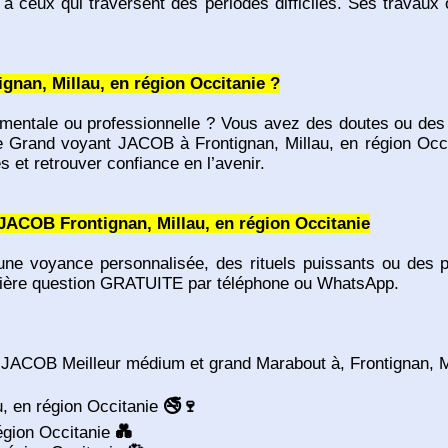
t à ceux qui traversent des périodes difficiles. Ses travaux
ignan, Millau, en région Occitanie ?
imentale ou professionnelle ? Vous avez des doutes ou des
 Grand voyant JACOB à Frontignan, Millau, en région Occit
et retrouver confiance en l’avenir.
JACOB Frontignan, Millau, en région Occitanie
ne voyance personnalisée, des rituels puissants ou des pr
ière question GRATUITE par téléphone ou WhatsApp.
JACOB Meilleur médium et grand Marabout à, Frontignan, Mi
au, en région Occitanie
🚭🍷
région Occitanie
💑