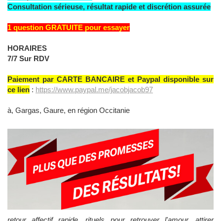
Consultation sérieuse, résultat rapide et discrétion assurée
1 question GRATUITE pour essayer
HORAIRES
7/7 Sur RDV
Paiement par CARTE BANCAIRE et Paypal disponible sur
ce lien
:
https://www.paypal.me/jacobjacob97
à, Gargas, Gaure, en région Occitanie
retour affectif rapide, rituels pour retrouver l'amour, attirer