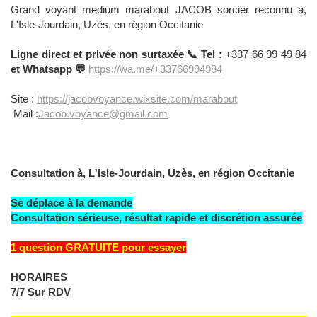
Grand voyant medium marabout JACOB sorcier reconnu à,
L'Isle-Jourdain, Uzès, en région Occitanie
Ligne direct et privée non surtaxée 📞 Tel :
+337 66 99 49 84
et Whatsapp 💬
https://wa.me/+33766994984
Site :
https://jacobvoyance.wixsite.com/marabout
Mail :
Jacob.voyance@gmail.com
Consultation à, L'Isle-Jourdain, Uzès, en région Occitanie
Se déplace à la demande
Consultation sérieuse, résultat rapide et discrétion assurée
1 question GRATUITE pour essayer
HORAIRES
7/7 Sur RDV