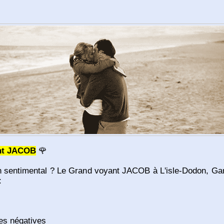
ant JACOB
🌹
lan sentimental ? Le Grand voyant JACOB à L'isle-Dodon, Gan
:
ces négatives