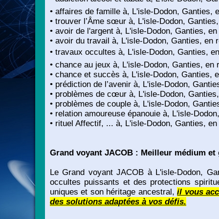
• affaires de famille à, L'isle-Dodon, Ganties,
• trouver l’Âme sœur à, L'isle-Dodon, Ganties
• avoir de l'argent à, L'isle-Dodon, Ganties, e
• avoir du travail à, L'isle-Dodon, Ganties, en 
• travaux occultes à, L'isle-Dodon, Ganties, e
• chance au jeux à, L'isle-Dodon, Ganties, en
• chance et succès à, L'isle-Dodon, Ganties, 
• prédiction de l’avenir à, L'isle-Dodon, Ganti
• problèmes de cœur à, L'isle-Dodon, Ganties
• problèmes de couple à, L'isle-Dodon, Gantie
• relation amoureuse épanouie à, L'isle-Dodon
• rituel Affectif, ... à, L'isle-Dodon, Ganties, 
Grand voyant JACOB : Meilleur médium et g
Le Grand voyant JACOB à L'isle-Dodon, Gantie
occultes puissants et des protections spirit
uniques et son héritage ancestral,
il vous ac
des solutions adaptées à vos défis.