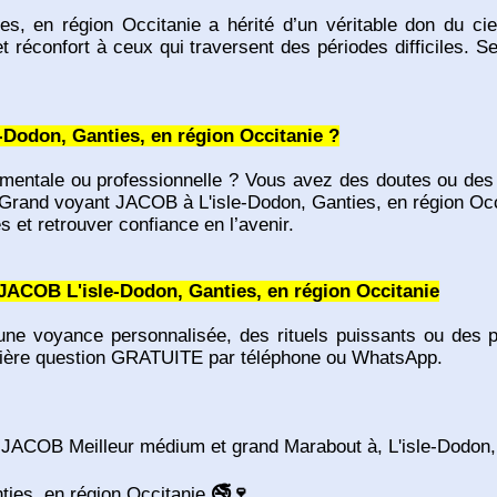
 en région Occitanie a hérité d’un véritable don du ciel 
t réconfort à ceux qui traversent des périodes difficiles. S
e-Dodon, Ganties, en région Occitanie ?
imentale ou professionnelle ? Vous avez des doutes ou des
 Grand voyant JACOB à L'isle-Dodon, Ganties, en région Occi
et retrouver confiance en l’avenir.
JACOB L'isle-Dodon, Ganties, en région Occitanie
ne voyance personnalisée, des rituels puissants ou des pr
ière question GRATUITE par téléphone ou WhatsApp.
JACOB Meilleur médium et grand Marabout à, L'isle-Dodon, 
nties, en région Occitanie
🚭🍷