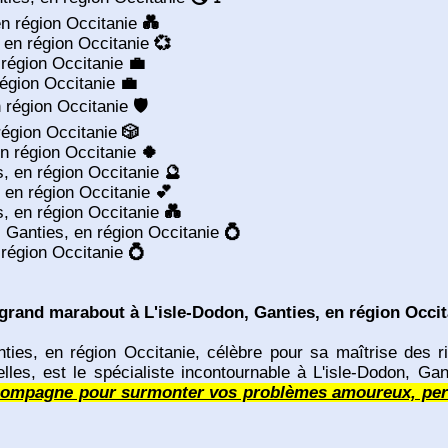
 en région Occitanie
💑
, en région Occitanie
💞
n région Occitanie
💼
région Occitanie
💼
n région Occitanie
🛡️
 région Occitanie
🎲
en région Occitanie
🍀
es, en région Occitanie
🔮
, en région Occitanie
💕
s, en région Occitanie
💑
, Ganties, en région Occitanie
💍
en région Occitanie
💍
rand marabout à L'isle-Dodon, Ganties, en région Occit
s, en région Occitanie, célèbre pour sa maîtrise des ritu
uelles, est le spécialiste incontournable à L'isle-Dodon, G
compagne pour surmonter vos problèmes amoureux, perso