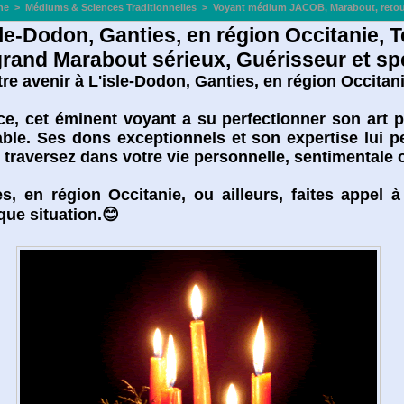
ne
>
Médiums & Sciences Traditionnelles
>
Voyant médium JACOB, Marabout, retour 
-Dodon, Ganties, en région Occitanie, Te
and Marabout sérieux, Guérisseur et spéc
re avenir à L'isle-Dodon, Ganties, en région Occitan
, cet éminent voyant a su perfectionner son art po
ble. Ses dons exceptionnels et son expertise lui p
s traversez dans votre vie personnelle, sentimentale 
s, en région Occitanie, ou ailleurs, faites appel
que situation.😊