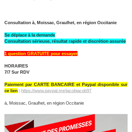
Consultation à, Moissac, Graulhet, en région Occitanie
Se déplace à la demande
Consultation sérieuse, résultat rapide et discrétion assurée
1 question GRATUITE pour essayer
HORAIRES
7/7 Sur RDV
Paiement par CARTE BANCAIRE et Paypal disponible sur
ce lien
:
https://www.paypal.me/jacobjacob97
à, Moissac, Graulhet, en région Occitanie