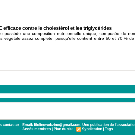
efficace contre le cholestérol et les triglycérides
ie possède une composition nutritionnelle unique, composée de nom
s végétale assez complète, puisqu’elle contient entre 60 et 70 % de 
tacter - Email: lifelinewebzine@gmail.com, Une publication de l'association 
Accès membres
|
Plan du site
|
Syndication
|
Tags