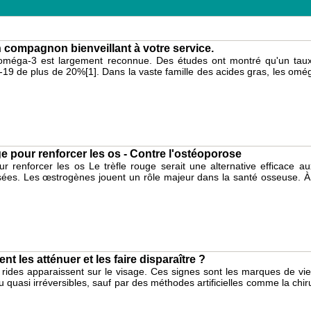
 compagnon bienveillant à votre service.
oméga-3 est largement reconnue. Des études ont montré qu'un taux 
d-19 de plus de 20%[1]. Dans la vaste famille des acides gras, les omé
ge pour renforcer les os - Contre l'ostéoporose
ur renforcer les os Le trèfle rouge serait une alternative efficace 
s. Les œstrogènes jouent un rôle majeur dans la santé osseuse. À p
 les atténuer et les faire disparaître ?
rides apparaissent sur le visage. Ces signes sont les marques de viei
ou quasi irréversibles, sauf par des méthodes artificielles comme la chi