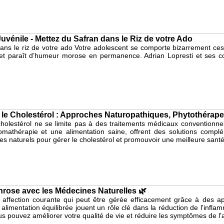
uvénile - Mettez du Safran dans le Riz de votre Ado
ans le riz de votre ado Votre adolescent se comporte bizarrement ces 
et paraît d’humeur morose en permanence. Adrian Lopresti et ses col
e le Cholestérol : Approches Naturopathiques, Phytothérapeu
 cholestérol ne se limite pas à des traitements médicaux conventionne
romathérapie et une alimentation saine, offrent des solutions complé
s naturels pour gérer le cholestérol et promouvoir une meilleure santé
throse avec les Médecines Naturelles 🌿
 affection courante qui peut être gérée efficacement grâce à des ap
 alimentation équilibrée jouent un rôle clé dans la réduction de l'infl
us pouvez améliorer votre qualité de vie et réduire les symptômes de l'