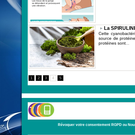
​La SPIRULINE 
Cette cyanobactér
source de protéine
protéines sont...
1
2
3
4
5
Révoquer votre consentement RGPD ou Nous con