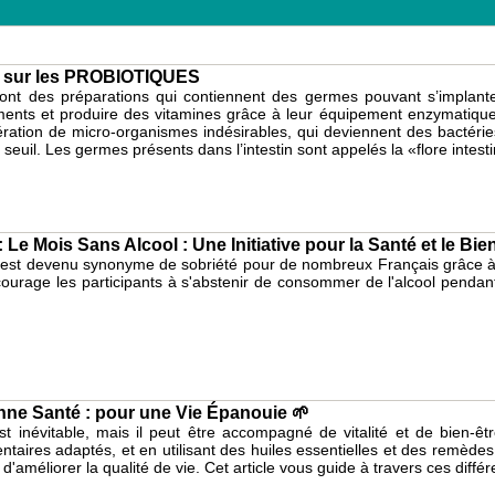
r sur les PROBIOTIQUES
ont des préparations qui contiennent des germes pouvant s’implanter
iments et produire des vitamines grâce à leur équipement enzymatique 
fération de micro-organismes indésirables, qui deviennent des bacté
seuil. Les germes présents dans l’intestin sont appelés la «flore intesti
 Le Mois Sans Alcool : Une Initiative pour la Santé et le Bie
 est devenu synonyme de sobriété pour de nombreux Français grâce à l'
rage les participants à s'abstenir de consommer de l'alcool pendant tou
onne Santé : pour une Vie Épanouie 🌱
est inévitable, mais il peut être accompagné de vitalité et de bien-ê
aires adaptés, et en utilisant des huiles essentielles et des remèdes d
 d'améliorer la qualité de vie. Cet article vous guide à travers ces diffé