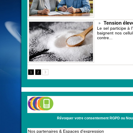
Tension élevé
Le sel participe à
baignent nos cellu
contre...
1
2
3
Révoquer votre consentement RGPD ou Nous con
Nos partenaires & Espaces d'expression