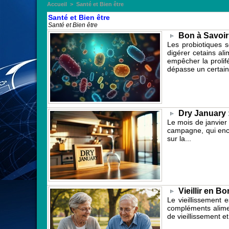
Accueil
>
Santé et Bien être
Santé et Bien être
Santé et Bien être
Bon à Savoi
Les probiotiques s
digérer cetains al
empêcher la proli
dépasse un certain 
Dry January :
Le mois de janvier
campagne, qui encou
sur la...
Vieillir en B
Le vieillissement 
compléments aliment
de vieillissement et