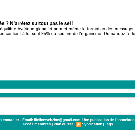
e ? N’arrêtez surtout pas le sel !
 l'équilibre hydrique global et permet même la formation des messages 
les contient à lui seul 95% du sodium de l'organisme. Demandez à des 
tacter - Email: lifelinewebzine@gmail.com, Une publication de l'association 
Accès membres
|
Plan du site
|
Syndication
|
Tags