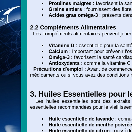
Protéines maigres
: favorisent la sa
Grains entiers
: fournissent des fibre
Acides gras oméga-3
: présents dans
2.2 Compléments Alimentaires
Les compléments alimentaires peuvent jouer u
Vitamine D
: essentielle pour la san
Calcium
: important pour prévenir l'o
Oméga-3
: favorisent la santé cardiaq
Antioxydants
: comme la vitamine C et
Précautions d'emploi
: Avant de commencer 
médicaments ou si vous avez des conditions 
3. Huiles Essentielles pour l
Les huiles essentielles sont des extraits 
essentielles recommandées pour le vieillissem
Huile essentielle de lavande
: connue
Huile essentielle de menthe poivrée
Huile essentielle de citron
: possède