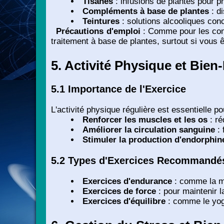
Tisanes
: infusions de plantes pour pro
Compléments à base de plantes
: di
Teintures
: solutions alcooliques con
Précautions d'emploi
: Comme pour les comp
traitement à base de plantes, surtout si vous 
5. Activité Physique et Bien-Êt
5.1 Importance de l'Exercice
L'activité physique régulière est essentielle po
Renforcer les muscles et les os
: ré
Améliorer la circulation sanguine
: 
Stimuler la production d'endorphin
5.2 Types d'Exercices Recommandé
Exercices d'endurance
: comme la ma
Exercices de force
: pour maintenir 
Exercices d'équilibre
: comme le yoga