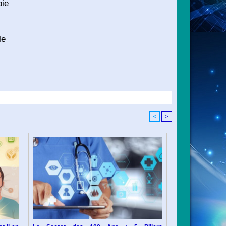
pie
le
<
>