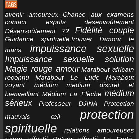
TAGS
avenir amoureux
Chance aux examens
contact esprits
désenvoûtement
Fidélité couple
Désenvoûtement 72
Guidance spirituelle.trouver l'amour le
impuissance sexuelle
mans
Impuissance sexuelle solution
Magie rouge amour
Marabout africain
reconnu
Marabout Le Lude
Marabout
voyant médium
medium discret et
médium
bienveillant
Médium La Flèche
sérieux
Professeur DJINA
Protection
protection
mauvais œil
spirituelle
relations amoureuses
retour affectif
Retour affectif La Ferté-