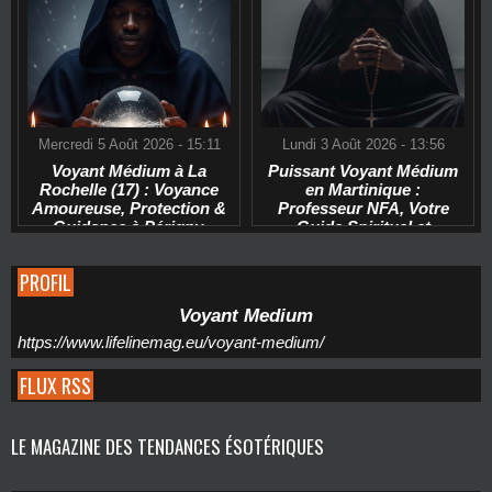
Mercredi 5 Août 2026 - 15:11
Lundi 3 Août 2026 - 13:56
Voyant Médium à La
Puissant Voyant Médium
Rochelle (17) : Voyance
en Martinique :
Amoureuse, Protection &
Professeur NFA, Votre
Guidance à Périgny,
Guide Spirituel et
Puilboreau et Aytré
Praticien Bien-être à Fort
de France, Le Lamentin,
PROFIL
Le Robert, Schoelcher
Voyant Medium
https://www.lifelinemag.eu/voyant-medium/
FLUX RSS
LE MAGAZINE DES TENDANCES ÉSOTÉRIQUES