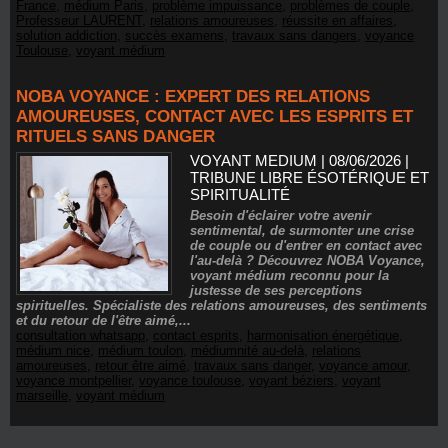
France
,
médium Paris
,
problème impuissance
,
problèmes de couple
,
Professeur LAURENT
,
relations amoureuses
,
réussite en affaires
,
solution addiction
,
succès examens
,
travaux sans dangers
,
voyance
Toulouse
,
voyant médium
NOBA VOYANCE : EXPERT DES RELATIONS
AMOUREUSES, CONTACT AVEC LES ESPRITS ET
RITUELS SANS DANGER
VOYANT MEDIUM | 08/06/2026
|
TRIBUNE LIBRE ÉSOTÉRIQUE ET
SPIRITUALITÉ
Besoin d'éclairer votre avenir
sentimental, de surmonter une crise
de couple ou d'entrer en contact avec
l'au-delà ? Découvrez NOBA Voyance,
voyant médium reconnu pour la
justesse de ses perceptions
spirituelles. Spécialiste des relations amoureuses, des sentiments
et du retour de l'être aimé,...
consultation whatsapp
,
contact esprits
,
harmonisation énergétique
,
médium nice
,
médium toulon
,
médiumnité au-delà
,
relations
amoureuses
,
retour être aimé
,
travaux sans danger
,
voyance amour
,
voyance montpellier
,
voyance toulouse
,
voyant béziers
,
voyant
marseille
,
voyant médium