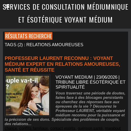
SERVICES DE CONSULTATION MÉDIUMNIQUE
ET ÉSOTÉRIQUE VOYANT MÉDIUM
RÉSULTATS RECHERCHE
TAGS (2) : RELATIONS AMOUREUSES
PROFESSEUR LAURENT RECONNU : VOYANT
MÉDIUM EXPERT EN RELATIONS AMOUREUSES,
SANTÉ ET RÉUSSITE
VOYANT MEDIUM | 23/06/2026
|
TRIBUNE LIBRE ÉSOTÉRIQUE ET
SPIRITUALITÉ
Vous traversez une période de doutes,
faites face à des blocages persistants
ou cherchez des réponses face aux
épreuves de la vie ? Découvrez le
Professeur LAURENT, véritable voyant
médium reconnu pour la puissance et
la précision de ses dons. Spécialiste des problèmes de couple,
des relations...
chance
,
conflits familiaux
,
contact esprits
,
guérison santé
,
marabout