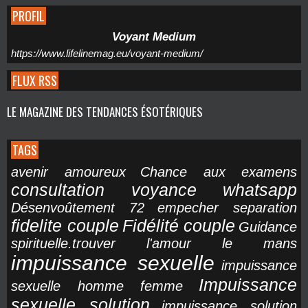
PROFIL
Voyant Medium
https://www.lifelinemag.eu/voyant-medium/
FLUX RSS
LE MAGAZINE DES TENDANCES ÉSOTÉRIQUES
TAGS
avenir amoureux
Chance aux examens
consultation voyance whatsapp
Désenvoûtement 72
empecher separation
fidelite couple
Fidélité couple
Guidance
spirituelle.trouver l'amour le mans
impuissance sexuelle
impuissance
Impuissance
sexuelle homme femme
sexuelle solution
impuissance solution