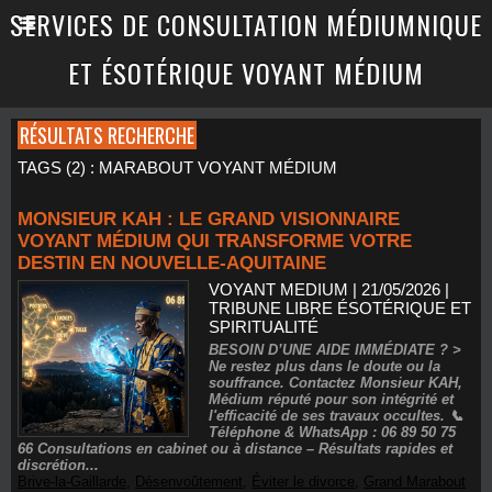
SERVICES DE CONSULTATION MÉDIUMNIQUE
ET ÉSOTÉRIQUE VOYANT MÉDIUM
RÉSULTATS RECHERCHE
TAGS (2) : MARABOUT VOYANT MÉDIUM
MONSIEUR KAH : LE GRAND VISIONNAIRE
VOYANT MÉDIUM QUI TRANSFORME VOTRE
DESTIN EN NOUVELLE-AQUITAINE
VOYANT MEDIUM | 21/05/2026
|
TRIBUNE LIBRE ÉSOTÉRIQUE ET
SPIRITUALITÉ
BESOIN D’UNE AIDE IMMÉDIATE ? >
Ne restez plus dans le doute ou la
souffrance. Contactez Monsieur KAH,
Médium réputé pour son intégrité et
l'efficacité de ses travaux occultes. 📞
Téléphone & WhatsApp : 06 89 50 75
66 Consultations en cabinet ou à distance – Résultats rapides et
discrétion...
Brive-la-Gaillarde
,
Désenvoûtement
,
Éviter le divorce
,
Grand Marabout