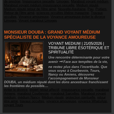
de prestige
,
Impuissance sexuelle
,
Limoges
,
Marabout voyant médium
,
Marabout voyant médium impuissance sexuelle
,
Médium réputé
,
Médium réputé retour de l'être aimé
,
Nouvelle-Aquitaine
,
Pau
,
Poitiers
,
Retour de l'être aimé
,
sciences occultes lifeline magazine
,
Travaux
occultes
,
Voyance amoureuse
,
Voyance amoureuse éviter le divorce
Limoges
,
Voyant marabout Limoges
MONSIEUR DOUBA : GRAND VOYANT MÉDIUM
SPÉCIALISTE DE LA VOYANCE AMOUREUSE
VOYANT MEDIUM | 21/05/2026
|
TRIBUNE LIBRE ÉSOTÉRIQUE ET
SPIRITUALITÉ
Une rencontre déterminante pour votre
avenir 🗝️ Face aux tempêtes de la vie,
ne restez plus dans l'incertitude. Que
vous soyez à Courbevoie, Tours,
Nancy ou Amiens, découvrez
l'accompagnement de Monsieur
DOUBA, un médium réputé dont les dons ancestraux franchissent
les frontières du possible....
éviter le divorce
,
expert retour affectif
,
impuissance sexuelle
,
marabout
Amiens
,
marabout Courbevoie
,
marabout Sarcelles
,
Marabout voyant
médium
,
médium Nancy
,
Médium réputé
,
protection spirituelle
,
retour
être aimé
,
travaux occultes
,
voyance amoureuse
,
voyance WhatsApp
,
voyant Tours