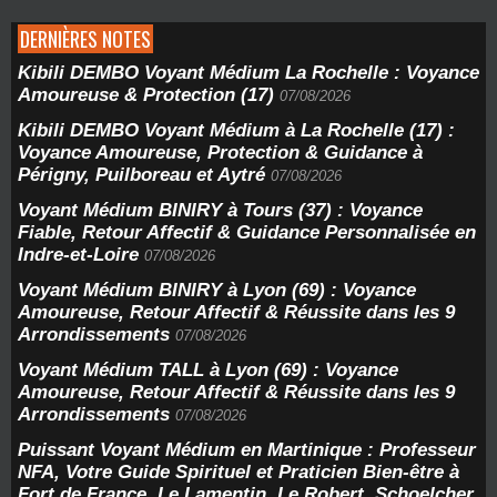
DERNIÈRES NOTES
Kibili DEMBO Voyant Médium La Rochelle : Voyance
Amoureuse & Protection (17)
07/08/2026
Kibili DEMBO Voyant Médium à La Rochelle (17) :
Voyance Amoureuse, Protection & Guidance à
Périgny, Puilboreau et Aytré
07/08/2026
Voyant Médium BINIRY à Tours (37) : Voyance
Fiable, Retour Affectif & Guidance Personnalisée en
Indre-et-Loire
07/08/2026
Voyant Médium BINIRY à Lyon (69) : Voyance
Amoureuse, Retour Affectif & Réussite dans les 9
Arrondissements
07/08/2026
Voyant Médium TALL à Lyon (69) : Voyance
Amoureuse, Retour Affectif & Réussite dans les 9
Arrondissements
07/08/2026
Puissant Voyant Médium en Martinique : Professeur
NFA, Votre Guide Spirituel et Praticien Bien-être à
Fort de France, Le Lamentin, Le Robert, Schoelcher