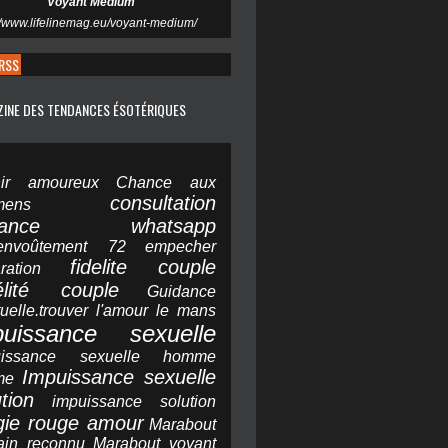
Voyant Medium
//www.lifelinemag.eu/voyant-medium/
RSS
ZINE DES TENDANCES ÉSOTÉRIQUES
nir amoureux
Chance aux
consultation
mens
yance whatsapp
envoûtement 72
empecher
fidelite couple
ration
élité couple
Guidance
ituelle.trouver l'amour le mans
puissance sexuelle
uissance sexuelle homme
Impuissance sexuelle
me
tion
impuissance solution
ie rouge amour
Marabout
cain reconnu
Marabout voyant