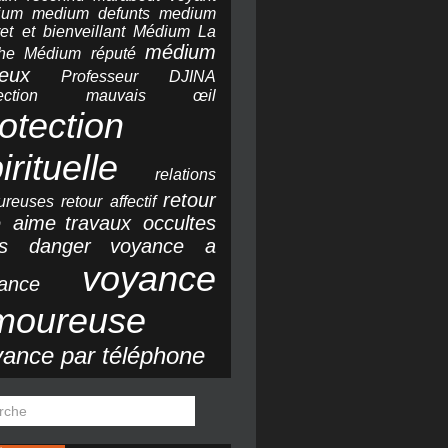
ium
medium defunts
medium
ret et bienveillant
Médium La
médium
he
Médium réputé
ieux
Professeur DJINA
otection mauvais œil
otection
irituelle
relations
retour
ureuses
retour affectif
e aime
travaux occultes
ns danger
voyance a
voyance
tance
moureuse
yance par téléphone