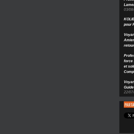
Lamen
03/08
KOLIB
pour 
Voyan
Amien
retou
Profe
force 
et so
Compi
Voyan
Guide 
22/07
PARTA