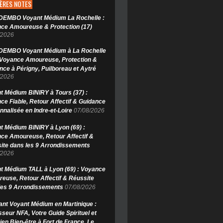
ÈRES NOTES
i DEMBO Voyant Médium La Rochelle :
ce Amoureuse & Protection (17)
/2026
i DEMBO Voyant Médium à La Rochelle
: Voyance Amoureuse, Protection &
nce à Périgny, Puilboreau et Aytré
/2026
t Médium BINIRY à Tours (37) :
ce Fiable, Retour Affectif & Guidance
nnalisée en Indre-et-Loire
07/08/2026
t Médium BINIRY à Lyon (69) :
ce Amoureuse, Retour Affectif &
ite dans les 9 Arrondissements
/2026
t Médium TALL à Lyon (69) : Voyance
euse, Retour Affectif & Réussite
les 9 Arrondissements
07/08/2026
ant Voyant Médium en Martinique :
sseur NFA, Votre Guide Spirituel et
ien Bien-être à Fort de France, Le