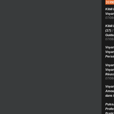
DERNI
Kibil
Voyan
07/08
Kibil
(17) 
Guida
07/08
Voyan
Voyan
Perso
Voyan
Voyan
Réuss
07/08
Voyan
Amour
dans 
Puiss
Profe
Pratic