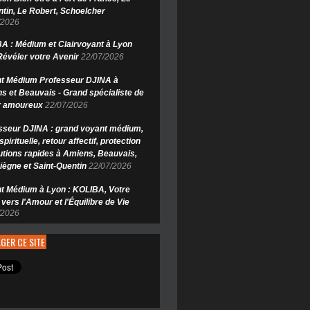
tin, Le Robert, Schoelcher
/2026
A : Médium et Clairvoyant à Lyon
Révéler votre Avenir
22/07/2026
t Médium Professeur DJINA à
s et Beauvais - Grand spécialiste de
r amoureux
22/07/2026
sseur DJINA : grand voyant médium,
spirituelle, retour affectif, protection
lutions rapides à Amiens, Beauvais,
ègne et Saint-Quentin
22/07/2026
t Médium à Lyon : KOLIBA, Votre
vers l'Amour et l'Équilibre de Vie
/2026
GER CE SITE