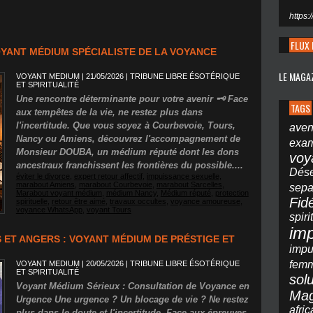
https:
FLUX 
YANT MÉDIUM SPÉCIALISTE DE LA VOYANCE
LE MAGA
VOYANT MEDIUM | 21/05/2026
|
TRIBUNE LIBRE ÉSOTÉRIQUE
ET SPIRITUALITÉ
Une rencontre déterminante pour votre avenir 🗝️ Face
TAGS
aux tempêtes de la vie, ne restez plus dans
l'incertitude. Que vous soyez à Courbevoie, Tours,
ave
Nancy ou Amiens, découvrez l'accompagnement de
exa
Monsieur DOUBA, un médium réputé dont les dons
vo
ancestraux franchissent les frontières du possible....
Dés
éviter le divorce
,
expert retour affectif
,
impuissance sexuelle
,
marabout Amiens
,
marabout Courbevoie
,
marabout Sarcelles
,
sepa
Marabout voyant médium
,
médium Nancy
,
Médium réputé
,
protection
Fid
spirituelle
,
retour être aimé
,
travaux occultes
,
voyance amoureuse
,
voyance WhatsApp
,
voyant Tours
spir
im
 ET ANGERS : VOYANT MÉDIUM DE PRÉSTIGE ET
imp
fem
VOYANT MEDIUM | 20/05/2026
|
TRIBUNE LIBRE ÉSOTÉRIQUE
ET SPIRITUALITÉ
solu
Voyant Médium Sérieux : Consultation de Voyance en
Mag
Urgence Une urgence ? Un blocage de vie ? Ne restez
afri
plus dans le doute et l'incertitude. Face aux épreuves