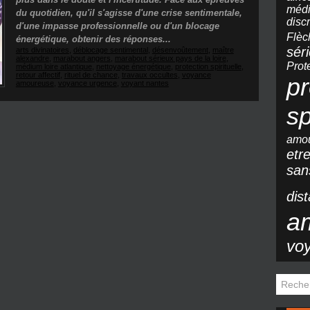
méd
du quotidien, qu'il s'agisse d'une crise sentimentale,
disc
d'une impasse professionnelle ou d'un blocage
Flèc
énergétique, obtenir des réponses...
sér
arts divinatoires
,
déblocage sentimental
,
désenvoûtement
,
maître
alexandre
,
marabout angers
,
marabout sérieux pays de la loire
,
Pr
médium loire atlantique
,
nettoyage énergétique
,
protection spirituelle
,
retour affectif
,
rituel de chance
,
travaux occultes
,
voyance
pr
amoureuse
,
voyance urgence
,
voyant nantes
sp
amo
etr
sa
dis
a
vo