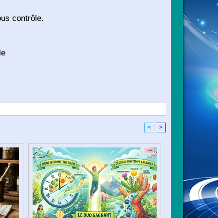
ous contrôle.
le
<
>