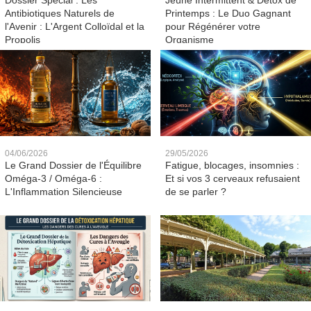
Dossier Spécial : Les
Jeûne Intermittent & Détox de
Antibiotiques Naturels de
Printemps : Le Duo Gagnant
l'Avenir : L'Argent Colloïdal et la
pour Régénérer votre
Propolis
Organisme
04/06/2026
29/05/2026
Le Grand Dossier de l'Équilibre
Fatigue, blocages, insomnies :
Oméga-3 / Oméga-6 :
Et si vos 3 cerveaux refusaient
L'Inflammation Silencieuse
de se parler ?