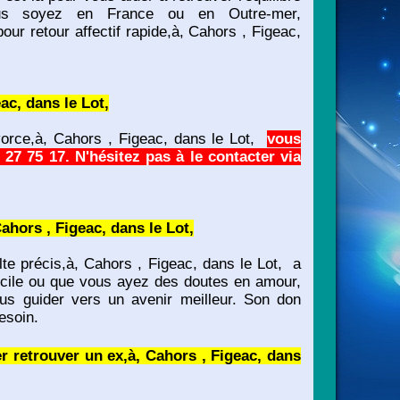
ous soyez en France ou en Outre-mer,
 retour affectif rapide,à, Cahors , Figeac,
ac, dans le Lot,
orce,à, Cahors , Figeac, dans le Lot,
vous
7 75 17. N'hésitez pas à le contacter via
hors , Figeac, dans le Lot,
e précis,à, Cahors , Figeac, dans le Lot, a
ficile ou que vous ayez des doutes en amour,
ous guider vers un avenir meilleur. Son don
esoin.
r retrouver un ex,à, Cahors , Figeac, dans