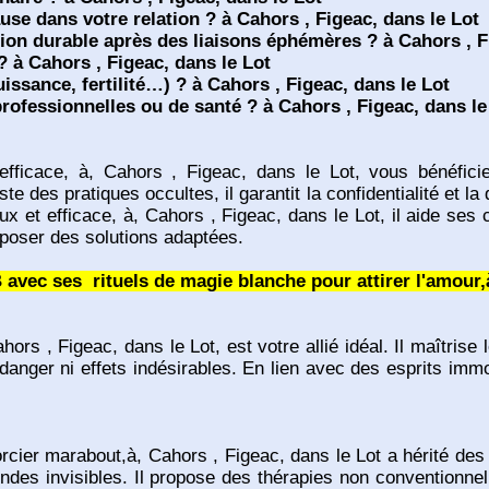
se dans votre relation ? à Cahors , Figeac, dans le Lot
ion durable après des liaisons éphémères ? à Cahors , F
 à Cahors , Figeac, dans le Lot
ssance, fertilité…) ? à Cahors , Figeac, dans le Lot
ofessionnelles ou de santé ? à Cahors , Figeac, dans le
icace, à, Cahors , Figeac, dans le Lot, vous bénéficie
te des pratiques occultes, il garantit la confidentialité et l
t efficace, à, Cahors , Figeac, dans le Lot, il aide ses cli
roposer des solutions adaptées.
vec ses rituels de magie blanche pour attirer l'amour,à
, Figeac, dans le Lot, est votre allié idéal. Il maîtrise l
ger ni effets indésirables. En lien avec des esprits immorte
cier marabout,à, Cahors , Figeac, dans le Lot a hérité de
es invisibles. Il propose des thérapies non conventionnel