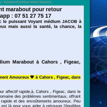
 - Rubrique ésotérique lifeline Magazine
nt marabout pour retour
sapp : 07 51 27 75 17
vec le puissant Voyant médium JACOB à
ux mais aussi la santé, la chance, la
ium Marabout à Cahors , Figeac,
ement Amoureux 💖 à Cahors , Figeac, dans
 affectif rapide,à, Cahors , Figeac, dans le
domaine des problèmes sentimentaux, offrant
if rapide et des envoûtements amoureux. Peu
 est là pour vous aider à retrouver l'équilibre