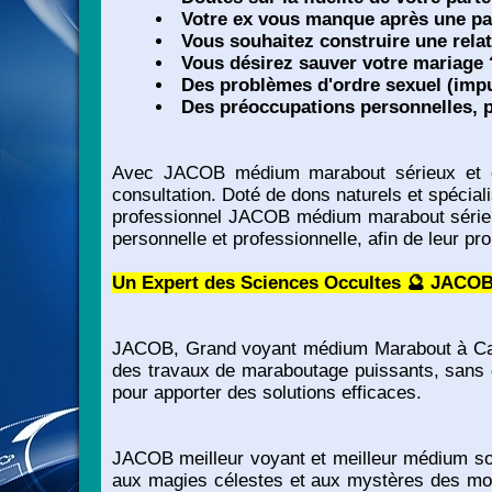
Votre ex vous manque après une pau
Vous souhaitez construire une relat
Vous désirez sauver votre mariage ?
Des problèmes d'ordre sexuel (impui
Des préoccupations personnelles, pr
Avec JACOB médium marabout sérieux et eff
consultation. Doté de dons naturels et spécialis
professionnel JACOB médium marabout sérieux e
personnelle et professionnelle, afin de leur p
Un Expert des Sciences Occultes 🔮 JACOB a
JACOB, Grand voyant médium Marabout à Cahors 
des travaux de maraboutage puissants, sans dan
pour apporter des solutions efficaces.
JACOB meilleur voyant et meilleur médium sor
aux magies célestes et aux mystères des mond