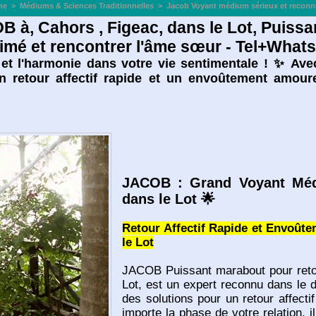
ne
>
Médiums & Sciences Traditionnelles
>
Jacob Voyant médium sérieux et reconnu
à, Cahors , Figeac, dans le Lot, Puissa
e aimé et rencontrer l'âme sœur - Tel+What
r et l'harmonie dans votre vie sentimentale ! ✨ A
n retour affectif rapide et un envoûtement amoure
JACOB : Grand Voyant Méd
dans le Lot 🌟
Retour Affectif Rapide et Envoût
le Lot
JACOB Puissant marabout pour retour
Lot, est un expert reconnu dans le 
des solutions pour un retour affect
importe la phase de votre relation, il