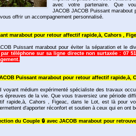
avec votre partenaire. Que v
JACOB JACOB Puissant marabout pour
 vous offrir un accompagnement personnalisé.
t marabout pour retour affectif rapide,à, Cahors , Fige
B Puissant marabout pour éviter la séparation et le div
r téléphone sur sa ligne directe non surtaxée : 07 51 2
agement.
OB Puissant marabout pour retour affectif rapide,à, Ca
oyant médium expérimenté spécialiste des travaux occult
es épreuves de la vie. Que vous traversiez une période dif
f rapide,à, Cahors , Figeac, dans le Lot, est là pour v
permettent d'apporter réconfort et soutien à ceux qui en ont b
otection du Couple 🔒 avec JACOB marabout pour retrouve