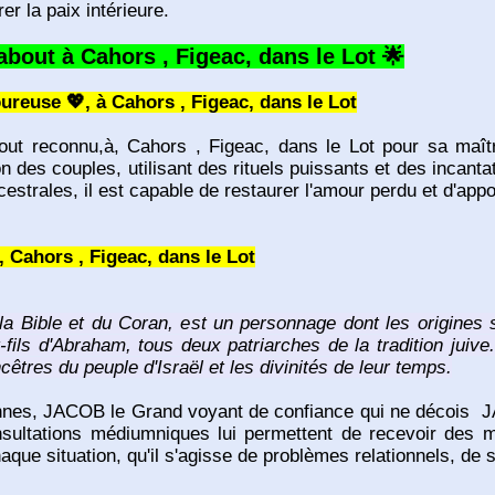
er la paix intérieure.
ut à Cahors , Figeac, dans le Lot 🌟
ureuse 💖, à Cahors , Figeac, dans le Lot
reconnu,à, Cahors , Figeac, dans le Lot pour sa maîtris
ion des couples, utilisant des rituels puissants et des incant
strales, il est capable de restaurer l'amour perdu et d'appo
 Cahors , Figeac, dans le Lot
 Bible et du Coran, est un personnage dont les origines s
etit-fils d'Abraham, tous deux patriarches de la tradition ju
ancêtres du peuple d'Israël et les divinités de leur temps.
nciennes, JACOB le Grand voyant de confiance qui ne décois 
nsultations médiumniques lui permettent de recevoir des 
aque situation, qu'il s'agisse de problèmes relationnels, de 