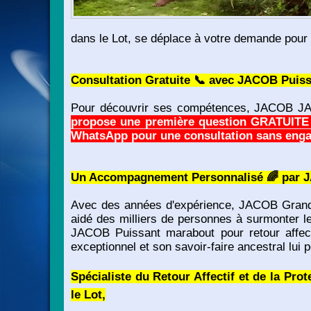
dans le Lot, se déplace à votre demande pour
Consultation Gratuite 📞 avec JACOB Puissan
Pour découvrir ses compétences, JACOB JACO
propose une première question GRATUITE pa
WhatsApp pour une consultation sans eng
Un Accompagnement Personnalisé 🌈 par JAC
Avec des années d'expérience, JACOB Grand v
aidé des milliers de personnes à surmonter l
JACOB Puissant marabout pour retour affecti
exceptionnel et son savoir-faire ancestral lui 
Spécialiste du Retour Affectif et de la Pr
le Lot,