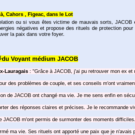
à, Cahors , Figeac, dans le Lot
elation ou si vous êtes victime de mauvais sorts, JACOB 
nergies négatives et propose des rituels de protection pour 
ver la paix dans votre foyer.
 🌟du Voyant médium JACOB
ix-Lauragais
: "Grâce à JACOB, j'ai pu retrouver mon ex et no
ur des problèmes de couple, et ses conseils m'ont vraiment 
tion de JACOB ont changé ma vie. Je me sens enfin en sécuri
ter des réponses claires et précises. Je le recommande viv
e JACOB m'ont permis de surmonter des moments difficiles.
mé ma vie. Ses rituels ont apporté une paix que je n'avais