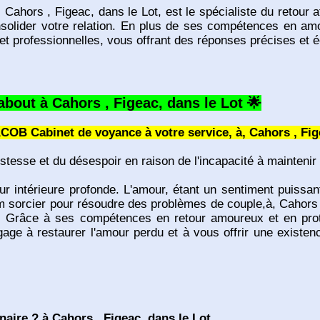
hors , Figeac, dans le Lot, est le spécialiste du retour aff
nsolider votre relation. En plus de ses compétences en amou
t professionnelles, vous offrant des réponses précises et é
ut à Cahors , Figeac, dans le Lot 🌟
COB Cabinet de voyance à votre service, à, Cahors , Fig
tesse et du désespoir en raison de l'incapacité à maintenir
r intérieure profonde. L'amour, étant un sentiment puissant,
orcier pour résoudre des problèmes de couple,à, Cahors , 
her. Grâce à ses compétences en retour amoureux et en pr
age à restaurer l'amour perdu et à vous offrir une existen
enaire ? à Cahors , Figeac, dans le Lot