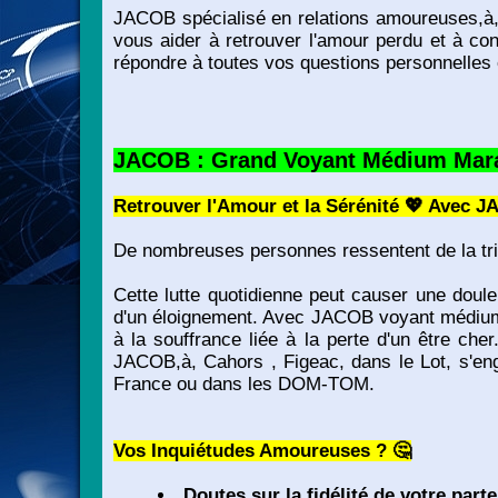
JACOB spécialisé en relations amoureuses,à, Ca
vous aider à retrouver l'amour perdu et à co
répondre à toutes vos questions personnelles e
JACOB : Grand Voyant Médium Marabo
Retrouver l'Amour et la Sérénité 💖 Avec JA
De nombreuses personnes ressentent de la tris
Cette lutte quotidienne peut causer une douleu
d'un éloignement. Avec JACOB voyant médium s
à la souffrance liée à la perte d'un être c
JACOB,à, Cahors , Figeac, dans le Lot, s'eng
France ou dans les DOM-TOM.
Vos Inquiétudes Amoureuses ? 🤔
Doutes sur la fidélité de votre part