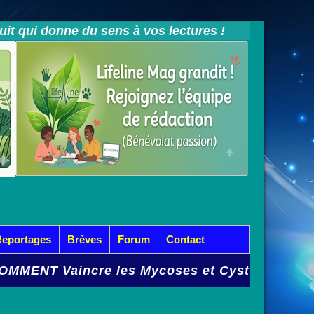
tuit qui donne du sens à vos lectures !
Reportages
Brèves
Forum
Contact
e les Mycoses et Cystites à répétition
LE