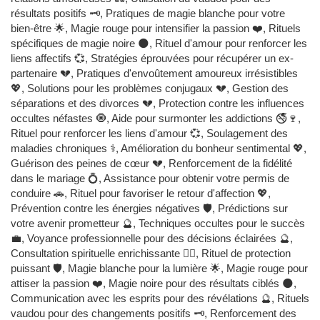
résultats positifs 🗝️, Pratiques de magie blanche pour votre
bien-être 🌟, Magie rouge pour intensifier la passion ❤️, Rituels
spécifiques de magie noire 🌑, Rituel d'amour pour renforcer les
liens affectifs 💞, Stratégies éprouvées pour récupérer un ex-
partenaire 💔, Pratiques d'envoûtement amoureux irrésistibles
💖, Solutions pour les problèmes conjugaux 💔, Gestion des
séparations et des divorces 💔, Protection contre les influences
occultes néfastes 🧿, Aide pour surmonter les addictions 🚭🍷,
Rituel pour renforcer les liens d'amour 💞, Soulagement des
maladies chroniques ⚕️, Amélioration du bonheur sentimental 💖,
Guérison des peines de cœur 💔, Renforcement de la fidélité
dans le mariage 💍, Assistance pour obtenir votre permis de
conduire 🚗, Rituel pour favoriser le retour d'affection 💖,
Prévention contre les énergies négatives 🛡️, Prédictions sur
votre avenir prometteur 🔮, Techniques occultes pour le succès
💼, Voyance professionnelle pour des décisions éclairées 🔮,
Consultation spirituelle enrichissante 🧙‍♂️, Rituel de protection
puissant 🛡️, Magie blanche pour la lumière 🌟, Magie rouge pour
attiser la passion ❤️, Magie noire pour des résultats ciblés 🌑,
Communication avec les esprits pour des révélations 🔮, Rituels
vaudou pour des changements positifs 🗝️, Renforcement des