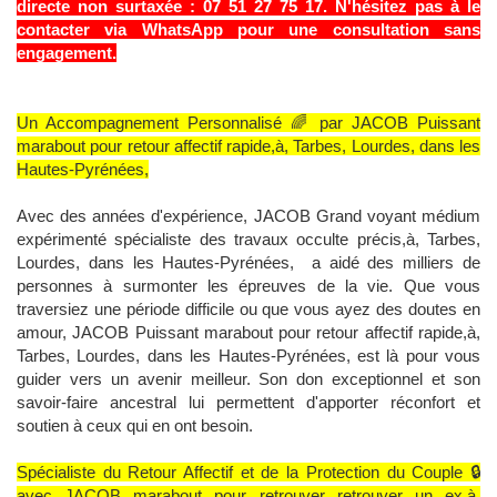
directe non surtaxée : 07 51 27 75 17. N'hésitez pas à le
contacter via WhatsApp pour une consultation sans
engagement.
Un Accompagnement Personnalisé 🌈 par JACOB Puissant
marabout pour retour affectif rapide,à, Tarbes, Lourdes, dans les
Hautes-Pyrénées,
Avec des années d'expérience, JACOB Grand voyant médium
expérimenté spécialiste des travaux occulte précis,à, Tarbes,
Lourdes, dans les Hautes-Pyrénées, a aidé des milliers de
personnes à surmonter les épreuves de la vie. Que vous
traversiez une période difficile ou que vous ayez des doutes en
amour, JACOB Puissant marabout pour retour affectif rapide,à,
Tarbes, Lourdes, dans les Hautes-Pyrénées, est là pour vous
guider vers un avenir meilleur. Son don exceptionnel et son
savoir-faire ancestral lui permettent d'apporter réconfort et
soutien à ceux qui en ont besoin.
Spécialiste du Retour Affectif et de la Protection du Couple 🔒
avec JACOB marabout pour retrouver retrouver un ex,à,