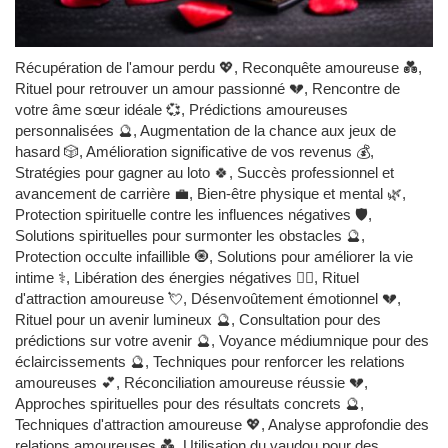
Récupération de l'amour perdu 💖, Reconquête amoureuse 💑,
Rituel pour retrouver un amour passionné 💔, Rencontre de
votre âme sœur idéale 💞, Prédictions amoureuses
personnalisées 🔮, Augmentation de la chance aux jeux de
hasard 🎲, Amélioration significative de vos revenus 💰,
Stratégies pour gagner au loto 🍀, Succès professionnel et
avancement de carrière 💼, Bien-être physique et mental 🌿,
Protection spirituelle contre les influences négatives 🛡️,
Solutions spirituelles pour surmonter les obstacles 🔮,
Protection occulte infaillible 🧿, Solutions pour améliorer la vie
intime ⚕️, Libération des énergies négatives 🧙‍♂️, Rituel
d'attraction amoureuse 💘, Désenvoûtement émotionnel 💔,
Rituel pour un avenir lumineux 🔮, Consultation pour des
prédictions sur votre avenir 🔮, Voyance médiumnique pour des
éclaircissements 🔮, Techniques pour renforcer les relations
amoureuses 💕, Réconciliation amoureuse réussie 💔,
Approches spirituelles pour des résultats concrets 🔮,
Techniques d'attraction amoureuse 💖, Analyse approfondie des
relations amoureuses 💑, Utilisation du vaudou pour des