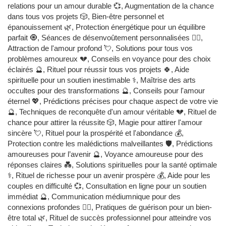
relations pour un amour durable 💞, Augmentation de la chance
dans tous vos projets 🎲, Bien-être personnel et
épanouissement 🌿, Protection énergétique pour un équilibre
parfait 🧿, Séances de désenvoûtement personnalisées 🧙‍♂️,
Attraction de l'amour profond 💘, Solutions pour tous vos
problèmes amoureux 💔, Conseils en voyance pour des choix
éclairés 🔮, Rituel pour réussir tous vos projets 🍀, Aide
spirituelle pour un soutien inestimable ⚕️, Maîtrise des arts
occultes pour des transformations 🔮, Conseils pour l'amour
éternel 💖, Prédictions précises pour chaque aspect de votre vie
🔮, Techniques de reconquête d'un amour véritable 💔, Rituel de
chance pour attirer la réussite 🎲, Magie pour attirer l'amour
sincère 💘, Rituel pour la prospérité et l'abondance 💰,
Protection contre les malédictions malveillantes 🛡️, Prédictions
amoureuses pour l’avenir 🔮, Voyance amoureuse pour des
réponses claires 💑, Solutions spirituelles pour la santé optimale
⚕️, Rituel de richesse pour un avenir prospère 💰, Aide pour les
couples en difficulté 💞, Consultation en ligne pour un soutien
immédiat 🔮, Communication médiumnique pour des
connexions profondes 🧙‍♂️, Pratiques de guérison pour un bien-
être total 🌿, Rituel de succès professionnel pour atteindre vos