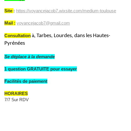
Site
:
https://voyancejacob7.wixsite.com/medium-toulouse
Mail :
voyancejacob7@gmail.com
Consultation
à,
Tarbes, Lourdes, dans les Hautes-
Pyrénées
Se déplace à la demande
1 question GRATUITE pour essayer
Facilités de paiement
HORAIRES
7/7 Sur RDV