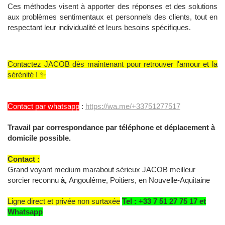
Ces méthodes visent à apporter des réponses et des solutions
aux problèmes sentimentaux et personnels des clients, tout en
respectant leur individualité et leurs besoins spécifiques.
Contactez JACOB dès maintenant pour retrouver l'amour et la
sérénité ! ✨
Contact par whatsapp
:
https://wa.me/+33751277517
Travail par correspondance par téléphone et déplacement à
domicile possible.
Contact :
Grand voyant medium marabout sérieux JACOB meilleur
sorcier reconnu
à,
Angoulême, Poitiers, en Nouvelle-Aquitaine
Ligne direct et privée non surtaxée
Tel : +33 7 51 27 75 17 et
Whatsapp