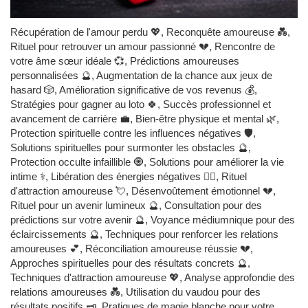
Récupération de l'amour perdu 💖, Reconquête amoureuse 💑,
Rituel pour retrouver un amour passionné 💔, Rencontre de
votre âme sœur idéale 💞, Prédictions amoureuses
personnalisées 🔮, Augmentation de la chance aux jeux de
hasard 🎲, Amélioration significative de vos revenus 💰,
Stratégies pour gagner au loto 🍀, Succès professionnel et
avancement de carrière 💼, Bien-être physique et mental 🌿,
Protection spirituelle contre les influences négatives 🛡️,
Solutions spirituelles pour surmonter les obstacles 🔮,
Protection occulte infaillible 🧿, Solutions pour améliorer la vie
intime ⚕️, Libération des énergies négatives 🧙‍♂️, Rituel
d'attraction amoureuse 💘, Désenvoûtement émotionnel 💔,
Rituel pour un avenir lumineux 🔮, Consultation pour des
prédictions sur votre avenir 🔮, Voyance médiumnique pour des
éclaircissements 🔮, Techniques pour renforcer les relations
amoureuses 💕, Réconciliation amoureuse réussie 💔,
Approches spirituelles pour des résultats concrets 🔮,
Techniques d'attraction amoureuse 💖, Analyse approfondie des
relations amoureuses 💑, Utilisation du vaudou pour des
résultats positifs 🗝️, Pratiques de magie blanche pour votre