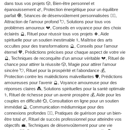
dans tous vos projets 🎲, Bien-être personnel et
épanouissement 🌿, Protection énergétique pour un équilibre
parfait 🧿, Séances de désenvoûtement personnalisées 🧙‍♂️,
Attraction de l'amour profond 💘, Solutions pour tous vos
problèmes amoureux 💔, Conseils en voyance pour des choix
éclairés 🔮, Rituel pour réussir tous vos projets 🍀, Aide
spirituelle pour un soutien inestimable ⚕️, Maîtrise des arts
occultes pour des transformations 🔮, Conseils pour l'amour
éternel 💖, Prédictions précises pour chaque aspect de votre vie
🔮, Techniques de reconquête d'un amour véritable 💔, Rituel de
chance pour attirer la réussite 🎲, Magie pour attirer l'amour
sincère 💘, Rituel pour la prospérité et l'abondance 💰,
Protection contre les malédictions malveillantes 🛡️, Prédictions
amoureuses pour l’avenir 🔮, Voyance amoureuse pour des
réponses claires 💑, Solutions spirituelles pour la santé optimale
⚕️, Rituel de richesse pour un avenir prospère 💰, Aide pour les
couples en difficulté 💞, Consultation en ligne pour un soutien
immédiat 🔮, Communication médiumnique pour des
connexions profondes 🧙‍♂️, Pratiques de guérison pour un bien-
être total 🌿, Rituel de succès professionnel pour atteindre vos
objectifs 💼, Techniques de désenvoûtement pour une vie