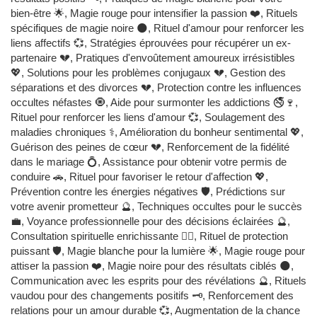
bien-être 🌟, Magie rouge pour intensifier la passion ❤️, Rituels
spécifiques de magie noire 🌑, Rituel d'amour pour renforcer les
liens affectifs 💞, Stratégies éprouvées pour récupérer un ex-
partenaire 💔, Pratiques d'envoûtement amoureux irrésistibles
💖, Solutions pour les problèmes conjugaux 💔, Gestion des
séparations et des divorces 💔, Protection contre les influences
occultes néfastes 🧿, Aide pour surmonter les addictions 🚭🍷,
Rituel pour renforcer les liens d'amour 💞, Soulagement des
maladies chroniques ⚕️, Amélioration du bonheur sentimental 💖,
Guérison des peines de cœur 💔, Renforcement de la fidélité
dans le mariage 💍, Assistance pour obtenir votre permis de
conduire 🚗, Rituel pour favoriser le retour d'affection 💖,
Prévention contre les énergies négatives 🛡️, Prédictions sur
votre avenir prometteur 🔮, Techniques occultes pour le succès
💼, Voyance professionnelle pour des décisions éclairées 🔮,
Consultation spirituelle enrichissante 🧙‍♂️, Rituel de protection
puissant 🛡️, Magie blanche pour la lumière 🌟, Magie rouge pour
attiser la passion ❤️, Magie noire pour des résultats ciblés 🌑,
Communication avec les esprits pour des révélations 🔮, Rituels
vaudou pour des changements positifs 🗝️, Renforcement des
relations pour un amour durable 💞, Augmentation de la chance