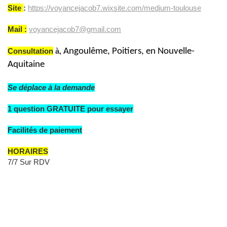
Site
:
https://voyancejacob7.wixsite.com/medium-toulouse
Mail :
voyancejacob7@gmail.com
Consultation
à,
Angoulême, Poitiers, en Nouvelle-
Aquitaine
Se déplace à la demande
1 question GRATUITE pour essayer
Facilités de paiement
HORAIRES
7/7 Sur RDV