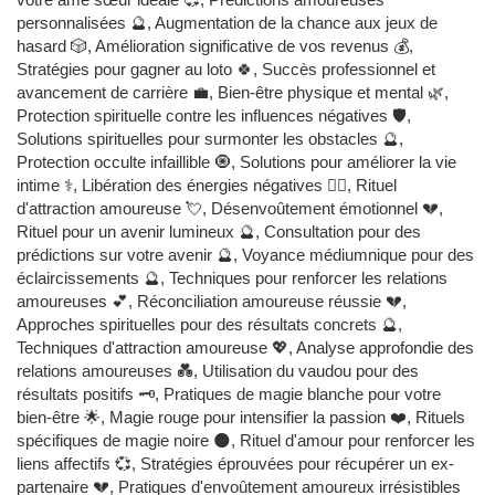
personnalisées 🔮, Augmentation de la chance aux jeux de
hasard 🎲, Amélioration significative de vos revenus 💰,
Stratégies pour gagner au loto 🍀, Succès professionnel et
avancement de carrière 💼, Bien-être physique et mental 🌿,
Protection spirituelle contre les influences négatives 🛡️,
Solutions spirituelles pour surmonter les obstacles 🔮,
Protection occulte infaillible 🧿, Solutions pour améliorer la vie
intime ⚕️, Libération des énergies négatives 🧙‍♂️, Rituel
d'attraction amoureuse 💘, Désenvoûtement émotionnel 💔,
Rituel pour un avenir lumineux 🔮, Consultation pour des
prédictions sur votre avenir 🔮, Voyance médiumnique pour des
éclaircissements 🔮, Techniques pour renforcer les relations
amoureuses 💕, Réconciliation amoureuse réussie 💔,
Approches spirituelles pour des résultats concrets 🔮,
Techniques d'attraction amoureuse 💖, Analyse approfondie des
relations amoureuses 💑, Utilisation du vaudou pour des
résultats positifs 🗝️, Pratiques de magie blanche pour votre
bien-être 🌟, Magie rouge pour intensifier la passion ❤️, Rituels
spécifiques de magie noire 🌑, Rituel d'amour pour renforcer les
liens affectifs 💞, Stratégies éprouvées pour récupérer un ex-
partenaire 💔, Pratiques d'envoûtement amoureux irrésistibles