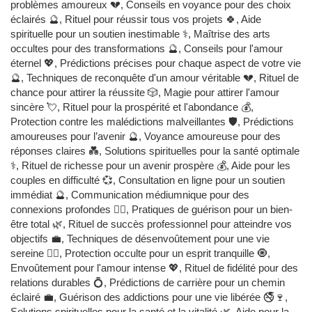
problèmes amoureux 💔, Conseils en voyance pour des choix
éclairés 🔮, Rituel pour réussir tous vos projets 🍀, Aide
spirituelle pour un soutien inestimable ⚕️, Maîtrise des arts
occultes pour des transformations 🔮, Conseils pour l'amour
éternel 💖, Prédictions précises pour chaque aspect de votre vie
🔮, Techniques de reconquête d'un amour véritable 💔, Rituel de
chance pour attirer la réussite 🎲, Magie pour attirer l'amour
sincère 💘, Rituel pour la prospérité et l'abondance 💰,
Protection contre les malédictions malveillantes 🛡️, Prédictions
amoureuses pour l’avenir 🔮, Voyance amoureuse pour des
réponses claires 💑, Solutions spirituelles pour la santé optimale
⚕️, Rituel de richesse pour un avenir prospère 💰, Aide pour les
couples en difficulté 💞, Consultation en ligne pour un soutien
immédiat 🔮, Communication médiumnique pour des
connexions profondes 🧙‍♂️, Pratiques de guérison pour un bien-
être total 🌿, Rituel de succès professionnel pour atteindre vos
objectifs 💼, Techniques de désenvoûtement pour une vie
sereine 🧙‍♂️, Protection occulte pour un esprit tranquille 🧿,
Envoûtement pour l'amour intense 💖, Rituel de fidélité pour des
relations durables 💍, Prédictions de carrière pour un chemin
éclairé 💼, Guérison des addictions pour une vie libérée 🚭🍷,
Solutions spirituelles pour la santé et la vitalité 🌿, Aide pour la