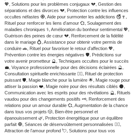
💖, Solutions pour les problèmes conjugaux 💔, Gestion des
séparations et des divorces 💔, Protection contre les influences
occultes néfastes 🧿, Aide pour surmonter les addictions 🚭🍷,
Rituel pour renforcer les liens d'amour 💞, Soulagement des
maladies chroniques ⚕️, Amélioration du bonheur sentimental 💖,
Guérison des peines de cœur 💔, Renforcement de la fidélité
dans le mariage 💍, Assistance pour obtenir votre permis de
conduire 🚗, Rituel pour favoriser le retour d'affection 💖,
Prévention contre les énergies négatives 🛡️, Prédictions sur
votre avenir prometteur 🔮, Techniques occultes pour le succès
💼, Voyance professionnelle pour des décisions éclairées 🔮,
Consultation spirituelle enrichissante 🧙‍♂️, Rituel de protection
puissant 🛡️, Magie blanche pour la lumière 🌟, Magie rouge pour
attiser la passion ❤️, Magie noire pour des résultats ciblés 🌑,
Communication avec les esprits pour des révélations 🔮, Rituels
vaudou pour des changements positifs 🗝️, Renforcement des
relations pour un amour durable 💞, Augmentation de la chance
dans tous vos projets 🎲, Bien-être personnel et
épanouissement 🌿, Protection énergétique pour un équilibre
parfait 🧿, Séances de désenvoûtement personnalisées 🧙‍♂️,
Attraction de l'amour profond 💘, Solutions pour tous vos