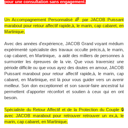
pour une consultation sans engagement.
Un Accompagnement Personnalisé 🌈 par JACOB Puissant
marabout pour retour affectif rapide,à, le marin, cap cabaret, en
Martinique,
Avec des années d'expérience, JACOB Grand voyant médium
expérimenté spécialiste des travaux occulte précis,à, le marin,
cap cabaret, en Martinique, a aidé des milliers de personnes à
surmonter les épreuves de la vie. Que vous traversiez une
période difficile ou que vous ayez des doutes en amour, JACOB
Puissant marabout pour retour affectif rapide,à, le marin, cap
cabaret, en Martinique, est là pour vous guider vers un avenir
meilleur. Son don exceptionnel et son savoir-faire ancestral lui
permettent d'apporter réconfort et soutien à ceux qui en ont
besoin.
Spécialiste du Retour Affectif et de la Protection du Couple 🔒
avec JACOB marabout pour retrouver retrouver un ex,à, le
marin, cap cabaret, en Martinique,