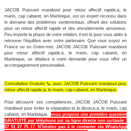
JACOB Puissant marabout pour retour affectif rapide,à, le
marin, cap cabaret, en Martinique, est un expert reconnu dans
le domaine des problèmes sentimentaux, offrant des solutions
pour un retour affectif rapide et des envoûtements amoureux.
Peu importe la phase de votre relation, il est là pour vous aider à
retrouver l'équilibre avec votre partenaire. Que vous soyez en
France ou en Outre-mer, JACOB JACOB Puissant marabout
pour retour affectif rapide,à, le marin, cap cabaret, en
Martinique, se déplace à votre demande pour vous offrir un
accompagnement personnalisé.
Consultation Gratuite 📞 avec JACOB Puissant marabout pour
retour affectif rapide,à, le marin, cap cabaret, en Martinique,
Pour découvrir ses compétences, JACOB JACOB Puissant
marabout pour éviter la séparation et le divorce,à, le marin, cap
cabaret, en Martinique,
vous propose une première question
GRATUITE par téléphone sur sa ligne directe non surtaxée :
07 51 27 75 17. N'hésitez pas à le contacter via WhatsApp