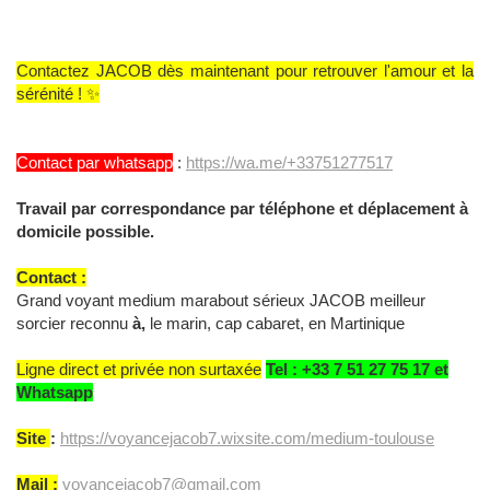
Contactez JACOB dès maintenant pour retrouver l'amour et la
sérénité ! ✨
Contact par whatsapp
:
https://wa.me/+33751277517
Travail par correspondance par téléphone et déplacement à
domicile possible.
Contact :
Grand voyant medium marabout sérieux JACOB meilleur
sorcier reconnu
à,
le marin, cap cabaret, en Martinique
Ligne direct et privée non surtaxée
Tel : +33 7 51 27 75 17 et
Whatsapp
Site
:
https://voyancejacob7.wixsite.com/medium-toulouse
Mail :
voyancejacob7@gmail.com