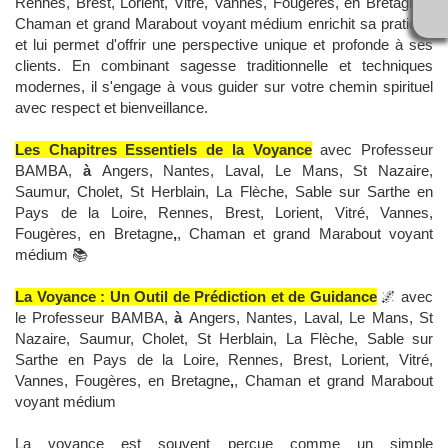
Rennes, Brest, Lorient, Vitré, Vannes, Fougères, en Bretagne
,
,
Chaman et grand Marabout voyant médium enrichit sa pratique
et lui permet d'offrir une perspective unique et profonde à ses
clients. En combinant sagesse traditionnelle et techniques
modernes, il s'engage à vous guider sur votre chemin spirituel
avec respect et bienveillance.
Les Chapitres Essentiels de la Voyance
avec Professeur
BAMBA,
à
Angers, Nantes, Laval, Le Mans, St Nazaire,
Saumur, Cholet, St Herblain, La Flèche, Sable sur Sarthe en
Pays de la Loire, Rennes, Brest, Lorient, Vitré, Vannes,
Fougères, en Bretagne
,
, Chaman et grand Marabout voyant
médium 📚
La Voyance : Un Outil de Prédiction et de Guidance
🌌 avec
le Professeur BAMBA,
à
Angers, Nantes, Laval, Le Mans, St
Nazaire, Saumur, Cholet, St Herblain, La Flèche, Sable sur
Sarthe en Pays de la Loire, Rennes, Brest, Lorient, Vitré,
Vannes, Fougères, en Bretagne
,
, Chaman et grand Marabout
voyant médium
La voyance est souvent perçue comme un simple