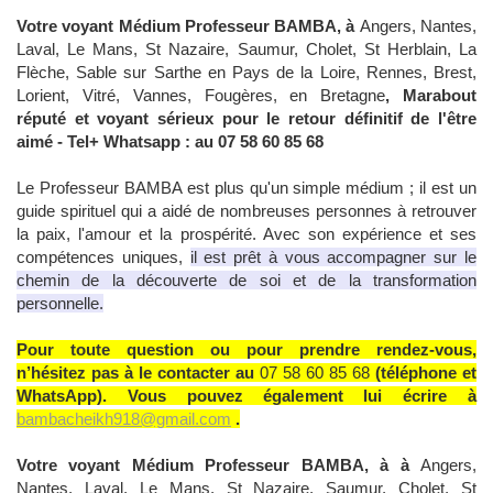
Votre voyant Médium Professeur BAMBA, à
Angers, Nantes,
Laval, Le Mans, St Nazaire, Saumur, Cholet, St Herblain, La
Flèche, Sable sur Sarthe en Pays de la Loire, Rennes, Brest,
Lorient, Vitré, Vannes, Fougères, en Bretagne
, Marabout
réputé et voyant sérieux pour le retour définitif de l'être
aimé - Tel+ Whatsapp : au 07 58 60 85 68
Le Professeur BAMBA est plus qu'un simple médium ; il est un
guide spirituel qui a aidé de nombreuses personnes à retrouver
la paix, l'amour et la prospérité. Avec son expérience et ses
compétences uniques,
il est prêt à vous accompagner sur le
chemin de la découverte de soi et de la transformation
personnelle.
Pour toute question ou pour prendre rendez-vous,
n’hésitez pas à le contacter au
07 58 60 85 68
(téléphone et
WhatsApp). Vous pouvez également lui écrire à
bambacheikh918@gmail.com
.
Votre voyant Médium Professeur BAMBA, à à
Angers,
Nantes, Laval, Le Mans, St Nazaire, Saumur, Cholet, St