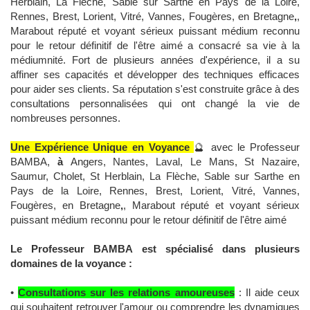
Herblain, La Flèche, Sable sur Sarthe en Pays de la Loire,
Rennes, Brest, Lorient, Vitré, Vannes, Fougères, en Bretagne
,
,
Marabout réputé et voyant sérieux puissant médium reconnu
pour le retour définitif de l'être aimé a consacré sa vie à la
médiumnité. Fort de plusieurs années d'expérience, il a su
affiner ses capacités et développer des techniques efficaces
pour aider ses clients. Sa réputation s'est construite grâce à des
consultations personnalisées qui ont changé la vie de
nombreuses personnes.
Une Expérience Unique en Voyance
🔮 avec le Professeur
BAMBA,
à
Angers, Nantes, Laval, Le Mans, St Nazaire,
Saumur, Cholet, St Herblain, La Flèche, Sable sur Sarthe en
Pays de la Loire, Rennes, Brest, Lorient, Vitré, Vannes,
Fougères, en Bretagne
,
, Marabout réputé et voyant sérieux
puissant médium reconnu pour le retour définitif de l'être aimé
Le Professeur BAMBA est spécialisé dans plusieurs
domaines de la voyance :
•
Consultations sur les relations amoureuses
: Il aide ceux
qui souhaitent retrouver l'amour ou comprendre les dynamiques