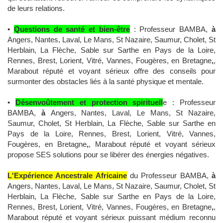
de leurs relations.
•
Questions de santé et bien-être
: Professeur BAMBA,
à
Angers, Nantes, Laval, Le Mans, St Nazaire, Saumur, Cholet, St
Herblain, La Flèche, Sable sur Sarthe en Pays de la Loire,
Rennes, Brest, Lorient, Vitré, Vannes, Fougères, en Bretagne
,
,
Marabout réputé et voyant sérieux offre des conseils pour
surmonter des obstacles liés à la santé physique et mentale.
•
Désenvoûtement et protection spirituell
e : Professeur
BAMBA,
à
Angers, Nantes, Laval, Le Mans, St Nazaire,
Saumur, Cholet, St Herblain, La Flèche, Sable sur Sarthe en
Pays de la Loire, Rennes, Brest, Lorient, Vitré, Vannes,
Fougères, en Bretagne
,
, Marabout réputé et voyant sérieux
propose SES solutions pour se libérer des énergies négatives.
L'Expérience Ancestrale Africaine
du Professeur BAMBA,
à
Angers, Nantes, Laval, Le Mans, St Nazaire, Saumur, Cholet, St
Herblain, La Flèche, Sable sur Sarthe en Pays de la Loire,
Rennes, Brest, Lorient, Vitré, Vannes, Fougères, en Bretagne
,
,
Marabout réputé et voyant sérieux puissant médium reconnu