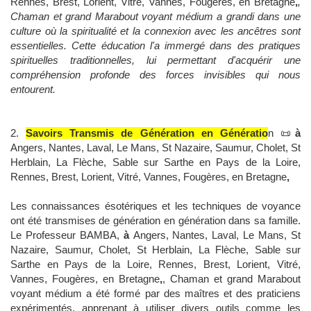
Rennes, Brest, Lorient, Vitré, Vannes, Fougères, en Bretagne
,
,
Chaman et grand Marabout voyant médium a grandi dans une
culture où la spiritualité et la connexion avec les ancêtres sont
essentielles. Cette éducation l'a immergé dans des pratiques
spirituelles traditionnelles, lui permettant d'acquérir une
compréhension profonde des forces invisibles qui nous
entourent.
2.
Savoirs Transmis de Génération en Génératio
n 📜
à
Angers, Nantes, Laval, Le Mans, St Nazaire, Saumur, Cholet, St
Herblain, La Flèche, Sable sur Sarthe en Pays de la Loire,
Rennes, Brest, Lorient, Vitré, Vannes, Fougères, en Bretagne
,
Les connaissances ésotériques et les techniques de voyance
ont été transmises de génération en génération dans sa famille.
Le Professeur BAMBA,
à
Angers, Nantes, Laval, Le Mans, St
Nazaire, Saumur, Cholet, St Herblain, La Flèche, Sable sur
Sarthe en Pays de la Loire, Rennes, Brest, Lorient, Vitré,
Vannes, Fougères, en Bretagne
,
, Chaman et grand Marabout
voyant médium a été formé par des maîtres et des praticiens
expérimentés, apprenant à utiliser divers outils comme les