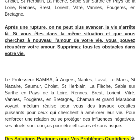
Cholet, St Herblain, La Flèche, Sable sur Sarthe en Pays de la
Loire, Rennes, Brest, Lorient, Vitré, Vannes, Fougères, en
Bretagne
,
Après une rupture, on ne peut plus avancer, la vie s'arrête
là. Si vous êtes dans la même situation et que vous
cherchez à nouveau l'amour de votre vie, vous pouvez
récupérer votre amour. Supprimez tous les obstacles dans
votre vie.
Le Professeur BAMBA,
à
Angers, Nantes, Laval, Le Mans, St
Nazaire, Saumur, Cholet, St Herblain, La Flèche, Sable sur
Sarthe en Pays de la Loire, Rennes, Brest, Lorient, Vitré,
Vannes, Fougères, en Bretagne
,
, Chaman et grand Marabout
voyant médium réalise pour vous des travaux occultes
puissants pour ceux qui cherchent à améliorer leur vie. Pour
renforcer une relation ou se protéger des influences négatives,
ses rituels sont conçus pour être efficaces et sans risque.
Des Solutions Pratiques pour Vos Problèmes Quotidiens
🛠️