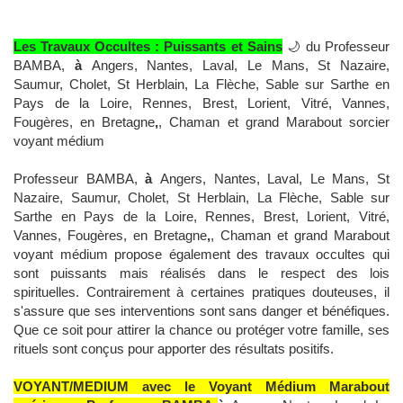
Les Travaux Occultes : Puissants et Sains
🌙 du Professeur
BAMBA,
à
Angers, Nantes, Laval, Le Mans, St Nazaire,
Saumur, Cholet, St Herblain, La Flèche, Sable sur Sarthe en
Pays de la Loire, Rennes, Brest, Lorient, Vitré, Vannes,
Fougères, en Bretagne
,
, Chaman et grand Marabout sorcier
voyant médium
Professeur BAMBA,
à
Angers, Nantes, Laval, Le Mans, St
Nazaire, Saumur, Cholet, St Herblain, La Flèche, Sable sur
Sarthe en Pays de la Loire, Rennes, Brest, Lorient, Vitré,
Vannes, Fougères, en Bretagne
,
, Chaman et grand Marabout
voyant médium propose également des travaux occultes qui
sont puissants mais réalisés dans le respect des lois
spirituelles. Contrairement à certaines pratiques douteuses, il
s'assure que ses interventions sont sans danger et bénéfiques.
Que ce soit pour attirer la chance ou protéger votre famille, ses
rituels sont conçus pour apporter des résultats positifs.
VOYANT/MEDIUM avec le Voyant Médium Marabout