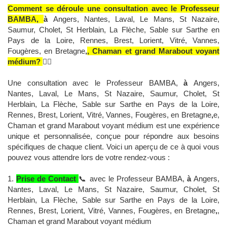
Comment se déroule une consultation avec le Professeur
BAMBA,
à
Angers, Nantes, Laval, Le Mans, St Nazaire,
Saumur, Cholet, St Herblain, La Flèche, Sable sur Sarthe en
Pays de la Loire, Rennes, Brest, Lorient, Vitré, Vannes,
Fougères, en Bretagne
,
, Chaman et grand Marabout voyant
médium?
🧙‍♂️
Une consultation avec le Professeur BAMBA,
à
Angers,
Nantes, Laval, Le Mans, St Nazaire, Saumur, Cholet, St
Herblain, La Flèche, Sable sur Sarthe en Pays de la Loire,
Rennes, Brest, Lorient, Vitré, Vannes, Fougères, en Bretagne
,
e,
Chaman et grand Marabout voyant médium est une expérience
unique et personnalisée, conçue pour répondre aux besoins
spécifiques de chaque client. Voici un aperçu de ce à quoi vous
pouvez vous attendre lors de votre rendez-vous :
1.
Prise de Contact
📞 avec le Professeur BAMBA,
à
Angers,
Nantes, Laval, Le Mans, St Nazaire, Saumur, Cholet, St
Herblain, La Flèche, Sable sur Sarthe en Pays de la Loire,
Rennes, Brest, Lorient, Vitré, Vannes, Fougères, en Bretagne
,
,
Chaman et grand Marabout voyant médium