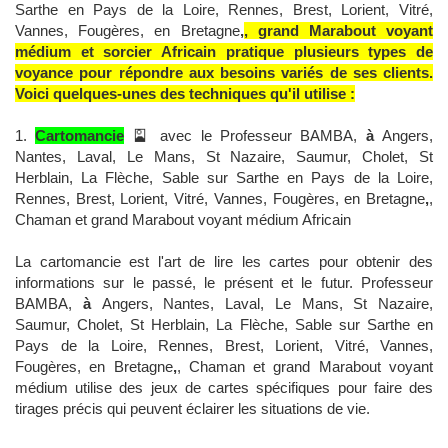
Sarthe en Pays de la Loire, Rennes, Brest, Lorient, Vitré,
Vannes, Fougères, en Bretagne
,
, grand Marabout voyant
médium et sorcier Africain pratique plusieurs types de
voyance pour répondre aux besoins variés de ses clients.
Voici quelques-unes des techniques qu'il utilise :
1.
Cartomancie
🎴 avec le Professeur BAMBA,
à
Angers,
Nantes, Laval, Le Mans, St Nazaire, Saumur, Cholet, St
Herblain, La Flèche, Sable sur Sarthe en Pays de la Loire,
Rennes, Brest, Lorient, Vitré, Vannes, Fougères, en Bretagne
,
,
Chaman et grand Marabout voyant médium Africain
La cartomancie est l'art de lire les cartes pour obtenir des
informations sur le passé, le présent et le futur. Professeur
BAMBA,
à
Angers, Nantes, Laval, Le Mans, St Nazaire,
Saumur, Cholet, St Herblain, La Flèche, Sable sur Sarthe en
Pays de la Loire, Rennes, Brest, Lorient, Vitré, Vannes,
Fougères, en Bretagne
,
, Chaman et grand Marabout voyant
médium utilise des jeux de cartes spécifiques pour faire des
tirages précis qui peuvent éclairer les situations de vie.