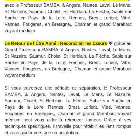
avec le Professeur BAMBA,
à
Angers, Nantes, Laval, Le Mans,
St Nazaire, Saumur, Cholet, St Herblain, La Flèche, Sable sur
Sarthe en Pays de la Loire, Rennes, Brest, Lorient, Vitré,
Vannes, Fougères, en Bretagne
,
, Chaman et grand Marabout
voyant médium
Le Retour de l'Être Aimé : Réconcilier les Cœurs
💖 grâce au
Grand Professeur BAMBA,
à
Angers, Nantes, Laval, Le Mans,
St Nazaire, Saumur, Cholet, St Herblain, La Flèche, Sable sur
Sarthe en Pays de la Loire, Rennes, Brest, Lorient, Vitré,
Vannes, Fougères, en Bretagne
,
, Chaman et grand Marabout
voyant médium
Si vous traversez une période de séparation, le Professeur
BAMBA,
à
Angers, Nantes, Laval, Le Mans, St Nazaire,
Saumur, Cholet, St Herblain, La Flèche, Sable sur Sarthe en
Pays de la Loire, Rennes, Brest, Lorient, Vitré, Vannes,
Fougères, en Bretagne
,
, Chaman et grand Marabout voyant
médium peut vous aider à retrouver l'amour. Grâce à ses
techniques spécifiques, il travaille pour rétablir les liens rompus
et vous guider vers une réconciliation.