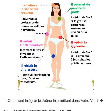
4. Comment Intégrer le Jeûne Intermittent dans Votre Vie ? 🍽️
4.1. Choisir la Méthode qui Vous Convient