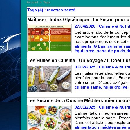
Accueil
>
Tags
Tags (4) : recettes santé
Maîtriser l'Index Glycémique : Le Secret pour 
27/04/2026
|
Cuisine & Nutri
Cet article aborde le concep
examinerons également les dif
nous proposerons des recettes 
aliments IG bas
,
cuisine sai
équilibrée
,
perte de poids d
Les Huiles en Cuisine : Un Voyage au Coeur de 
01/02/2025
|
Cuisine & Nutri
Les huiles végétales, telles q
bienfaits pour la santé. En co
votre corps. Découvrez égalem
cuisine saine
,
huile d'olive
,
Les Secrets de la Cuisine Méditerranéenne ou
02/01/2025
|
Cuisine & Nutri
L’alimentation méditerranéenne
bienfaits pour la santé. Reco
Dans cet article, nous explore
alimentation méditerranéen