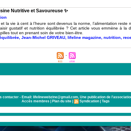
sine Nutritive et Savoureuse ✨
tion
et la vie à cent à l’heure sont devenus la norme, l’alimentation reste n
aisir gustatif et nutrition équilibrée ? Cet article vous emmène à la
illes tout en prenant soin de votre bien-être.
équilibrée
,
Jean-Michel GRIVEAU
,
lifeline magazine
,
nutrition
,
rec
tacter - Email: lifelinewebzine@gmail.com, Une publication de l'association 
Accès membres
|
Plan du site
|
Syndication
|
Tags