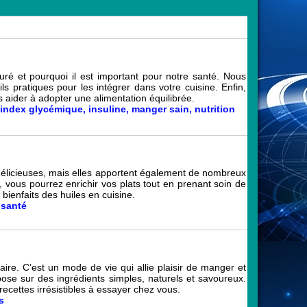
uré et pourquoi il est important pour notre santé. Nous
s pratiques pour les intégrer dans votre cuisine. Enfin,
 aider à adopter une alimentation équilibrée.
index glycémique
,
insuline
,
manger sain
,
nutrition
nt délicieuses, mais elles apportent également de nombreux
s, vous pourrez enrichir vos plats tout en prenant soin de
ienfaits des huiles en cuisine.
 santé
aire. C’est un mode de vie qui allie plaisir de manger et
pose sur des ingrédients simples, naturels et savoureux.
ecettes irrésistibles à essayer chez vous.
s