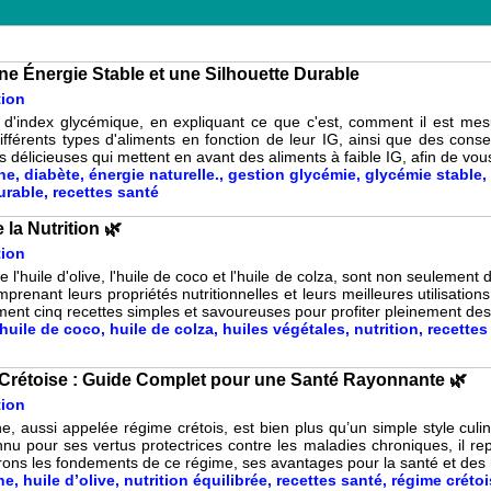
une Énergie Stable et une Silhouette Durable
tion
t d'index glycémique, en expliquant ce que c'est, comment il est mes
férents types d'aliments en fonction de leur IG, ainsi que des conseil
délicieuses qui mettent en avant des aliments à faible IG, afin de vous
ne
,
diabète
,
énergie naturelle.
,
gestion glycémie
,
glycémie stable
,
urable
,
recettes santé
la Nutrition 🌿
tion
ue l'huile d'olive, l'huile de coco et l'huile de colza, sont non seuleme
mprenant leurs propriétés nutritionnelles et leurs meilleures utilisation
ent cinq recettes simples et savoureuses pour profiter pleinement des b
huile de coco
,
huile de colza
,
huiles végétales
,
nutrition
,
recettes
 Crétoise : Guide Complet pour une Santé Rayonnante 🌿
tion
, aussi appelée régime crétois, est bien plus qu’un simple style culin
nnu pour ses vertus protectrices contre les maladies chroniques, il re
rons les fondements de ce régime, ses avantages pour la santé et des r
ne
,
huile d’olive
,
nutrition équilibrée
,
recettes santé
,
régime crétoi