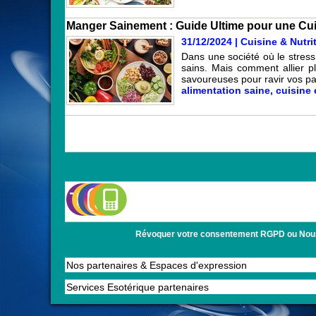
Manger Sainement : Guide Ultime pour une Cui
31/12/2024
|
Cuisine & Nutri
Dans une société où le stress 
sains. Mais comment allier pl
savoureuses pour ravir vos pap
alimentation saine
,
cuisine 
Révoquer votre consentement RGPD ou Nous con
Nos partenaires & Espaces d'expression
Services Esotérique partenaires