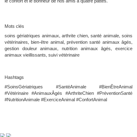
le confort et le bonheur de nos amis à quatre pattes.
Mots clés
soins gériatriques animaux, arthrite chien, santé animale, soins
vétérinaires, bien-être animal, prévention santé animaux âgés,
gestion douleur animaux, nutrition animaux âgés, exercice
animaux vieillissants, suivi vétérinaire
Hashtags
#SoinsGériatriques #SantéAnimale #BienÊtreAnimal
#Vétérinaire #AnimauxÂgés #ArthriteChien #PréventionSanté
#NutritionAnimale #ExerciceAnimal #ConfortAnimal