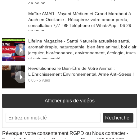
68 39 05
1:25 - 1 vues
Maître AMAR : Voyant Médium et Grand Marabout à
Auch en Occitanie - Récupérez votre amour perdu,
consultation 7j/7 ! ☎️ Téléphone et WhatsApp : 06 29
68 39 05
1:25 - 1 vues
Lifeline Magazine - Santé Naturelle actualités santé,
aromathérapie, naturopathie, bien être animal, bol d'air
jacquier, biorésonance, environnement, écologie, trucs
et astuces santé
0:33 - 0 vues
Révolutionnez le Bien-Être de Votre Animal :
L'Enrichissement Environnemental, Arme Anti-Stress !
0:05 - 5 vues
Afficher plus de vidéos
Rechercher
Révoquer votre consentement RGPD ou Nous contacter -