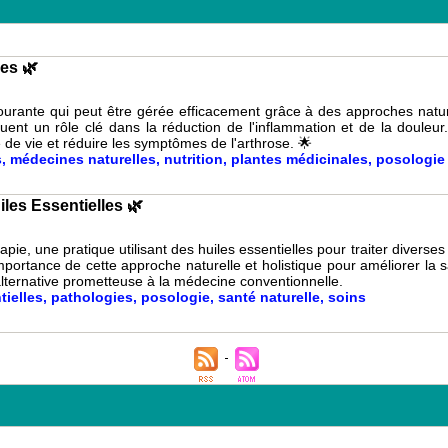
es 🌿
courante qui peut être gérée efficacement grâce à des approches nature
ouent un rôle clé dans la réduction de l'inflammation et de la doule
 de vie et réduire les symptômes de l'arthrose. 🌟
s
,
médecines naturelles
,
nutrition
,
plantes médicinales
,
posologie
les Essentielles 🌿
rapie, une pratique utilisant des huiles essentielles pour traiter diver
'importance de cette approche naturelle et holistique pour améliorer la 
alternative prometteuse à la médecine conventionnelle.
tielles
,
pathologies
,
posologie
,
santé naturelle
,
soins