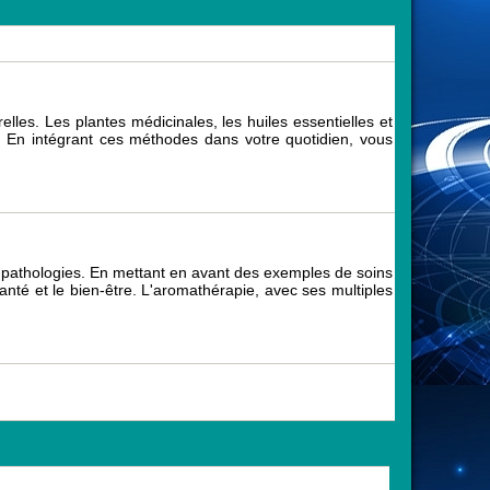
lles. Les plantes médicinales, les huiles essentielles et
ur. En intégrant ces méthodes dans votre quotidien, vous
ses pathologies. En mettant en avant des exemples de soins
santé et le bien-être. L'aromathérapie, avec ses multiples